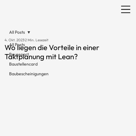
All Posts
4. Okt. 2023
2 Min. Lesezeit
All Posts
Wo liegen die Vorteile in einer
Baureport
Taktplanung mit Lean?
Baustellencard
Baubescheinigungen