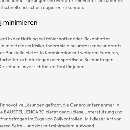
indestlohnerklärungen und weiterer relevanter Dokumente. 
ll schnell und sicher reagieren zu können.
 minimieren
egt in der Haftung bei fehlerhafter oder lückenhafter 
iert dieses Risiko, indem sie eine umfassende und stets 
er Baustelle bietet. In Kombination mit weiteren Features, 
itarbeiter zu hinterlegen oder spezifische Suchanfragen 
u einem unverzichtbaren Tool für jeden 
ind innovative Lösungen gefragt, die Generalunternehmer in 
 Die BAUSTELLENCARD bietet genau diese Unterstützung und 
ftungsfragen im Zuge von Zollkontrollen. Mit dieser Art von 
icheren Seite – und das mit minimalem Aufwand.